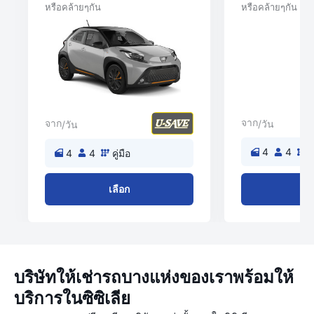
หรือคล้ายๆกัน
หรือคล้ายๆกัน
จาก
จาก
/วัน
/วัน
4
4
ค
4
4
คู่มือ
เลือก
เล
บริษัทให้เช่ารถบางแห่งของเราพร้อมให้
บริการในซิซิเลีย