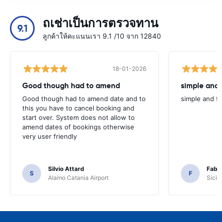
ถเช่าเป็นการตรวจทาน
9.1
ลูกค้าให้คะแนนเรา 9.1 /10 จาก 12840
18-01-2026
Good though had to amend
simple and 
Good though had to amend date and to
simple and fa
this you have to cancel booking and
start over. System does not allow to
amend dates of bookings otherwise
very user friendly
Silvio Attard
Fabr
S
F
Alamo Catania Airport
Sicil