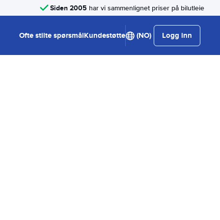
Siden 2005
har vi sammenlignet priser på bilutleie
Ofte stilte spørsmål
Kundestøtte
(NO)
Logg inn