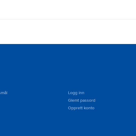
smål
Logg inn
Glemt passord
Opprett konto